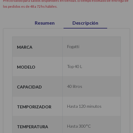
Precio válido para saldos disponibles en tiendas. El tiempo estimado de entrega de
los pedidos es de 48 a 72 hs hábiles.
Resumen
Descripción
Marca
Fogatti
Modelo
Top 40 L
Capacidad
40 litros
Temporizador
Hasta 120 minutos
Temperatura
Hasta 300°C