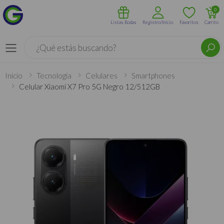
0
Listas Bodas
Registro/Inicio
Favoritos
Carrito
Buscar
Menú
Inicio
Tecnología
Celulares
Smartphones
Celular Xiaomi X7 Pro 5G Negro 12/512GB