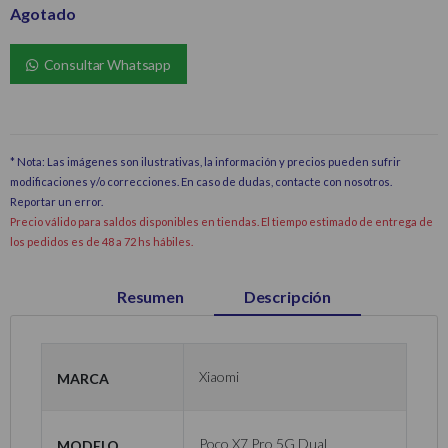
Agotado
Consultar Whatsapp
* Nota: Las imágenes son ilustrativas, la información y precios pueden sufrir
modificaciones y/o correcciones. En caso de dudas, contacte con nosotros.
Reportar un error
.
Precio válido para saldos disponibles en tiendas. El tiempo estimado de entrega de
los pedidos es de 48 a 72 hs hábiles.
Resumen
Descripción
Marca
Xiaomi
Modelo
Poco X7 Pro 5G Dual