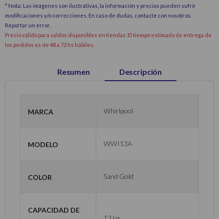
* Nota: Las imágenes son ilustrativas, la información y precios pueden sufrir
modificaciones y/o correcciones. En caso de dudas, contacte con nosotros.
Reportar un error
.
Precio válido para saldos disponibles en tiendas. El tiempo estimado de entrega de
los pedidos es de 48 a 72 hs hábiles.
Resumen
Descripción
Marca
Whirlpool
Modelo
WWI13A
Color
Sand Gold
Capacidad de
13 kg