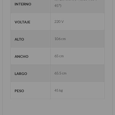
interno
45°)
Voltaje
220 V
Alto
106 cm
Ancho
65 cm
Largo
65.5 cm
Peso
45 kg