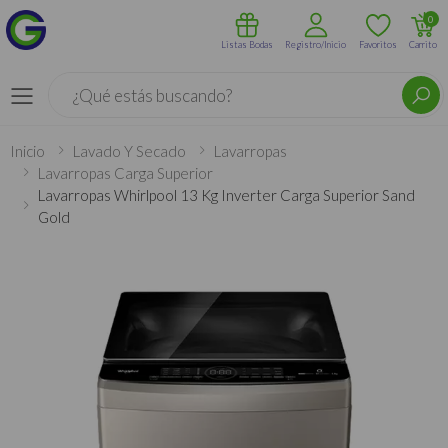
0
Listas Bodas
Registro/Inicio
Favoritos
Carrito
Buscar
Menú
Inicio
Lavado Y Secado
Lavarropas
Lavarropas Carga Superior
Lavarropas Whirlpool 13 Kg Inverter Carga Superior Sand
Gold