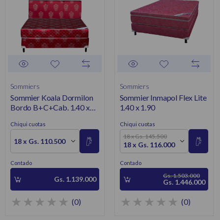
Sommiers
Sommiers
Sommier Koala Dormilon
Sommier Inmapol Flex Lite
Bordo B+C+Cab. 1.40 x
1.40 x 1.90
1.90
Chiqui cuotas
Chiqui cuotas
18 x Gs. 145.500
18 x Gs. 110.500
18 x Gs. 116.000
Contado
Contado
Gs. 1.503.000
Gs. 1.139.000
Gs. 1.446.000
(0)
(0)