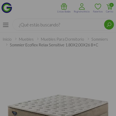
0
Listas Bodas
Registro/Inicio
Favoritos
Carrito
Buscar
Menú
Inicio
Muebles
Muebles Para Dormitorio
Sommiers
Sommier Ecoflex Relax Sensitive 1.80X2.00X26 B+C