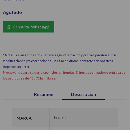
Agotado
Consultar Whatsapp
* Nota: Las imágenes son ilustrativas, la información y precios pueden sufrir
modificaciones y/o correcciones. En caso de dudas, contacte con nosotros.
Reportar un error
.
Precio válido para saldos disponibles en tiendas. El tiempo estimado de entrega de
los pedidos es de 48 a 72 hs hábiles.
Resumen
Descripción
Marca
Ecoflex