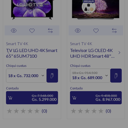
Smart TV 4K
Smart TV 4K
TV LG LED UHD 4K Smart
Televisor LG OLED 4K
65" 65UM7100
UHD HDR Smart 48"
48C1PSA
Chiqui cuotas
Chiqui cuotas
18 x Gs. 914.500
18 x Gs. 732.000
18 x Gs. 689.000
Contado
Contado
Gs. 7.568.000
Gs. 9.458.000
Gs. 5.299.000
Gs. 8.967.000
(0)
(0)