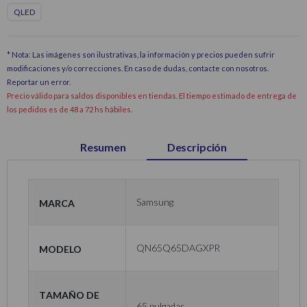
QLED
* Nota: Las imágenes son ilustrativas, la información y precios pueden sufrir
modificaciones y/o correcciones. En caso de dudas, contacte con nosotros.
Reportar un error
.
Precio válido para saldos disponibles en tiendas. El tiempo estimado de entrega de
los pedidos es de 48 a 72 hs hábiles.
Resumen
Descripción
Marca
Samsung
Modelo
QN65Q65DAGXPR
Tamaño de
65 pulgadas