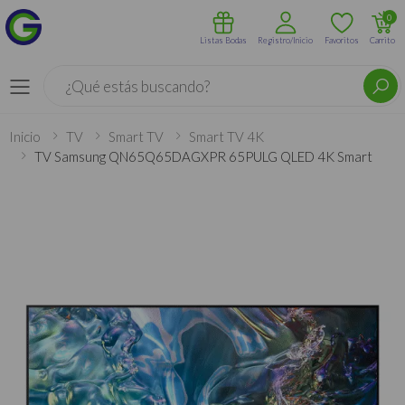
0
Listas Bodas
Registro/Inicio
Favoritos
Carrito
Buscar
Menú
Inicio
TV
Smart TV
Smart TV 4K
TV Samsung QN65Q65DAGXPR 65PULG QLED 4K Smart