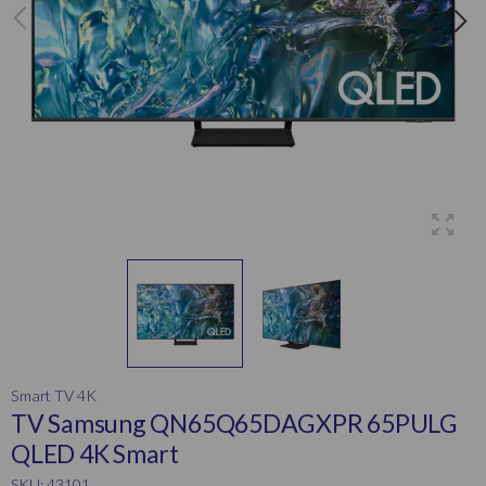
Smart TV 4K
TV Samsung QN65Q65DAGXPR 65PULG
QLED 4K Smart
SKU: 43101