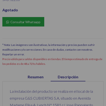
Agotado
Consultar Whatsapp
* Nota: Las imágenes son ilustrativas, la información y precios pueden sufrir
modificaciones y/o correcciones. En caso de dudas, contacte con nosotros.
Reportar un error
.
Precio válido para saldos disponibles en tiendas. El tiempo estimado de entrega de
los pedidos es de 48 a 72 hs hábiles.
Resumen
Descripción
La instalación del producto se realiza en el local de la
empresa G&S CUBIERTAS S.A, situado en Avenida
Madame Elisa A. Lynch N° 1581 c/ Jose Pappalardo,