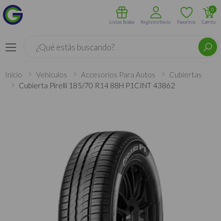
0
Listas Bodas
Registro/Inicio
Favoritos
Carrito
Buscar
Menú
Inicio
Vehículos
Accesorios Para Autos
Cubiertas
Cubierta Pirelli 185/70 R14 88H P1CINT 43862