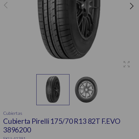
Cubiertas
Cubierta Pirelli 175/70 R13 82T F.EVO
3896200
SKU: 41391