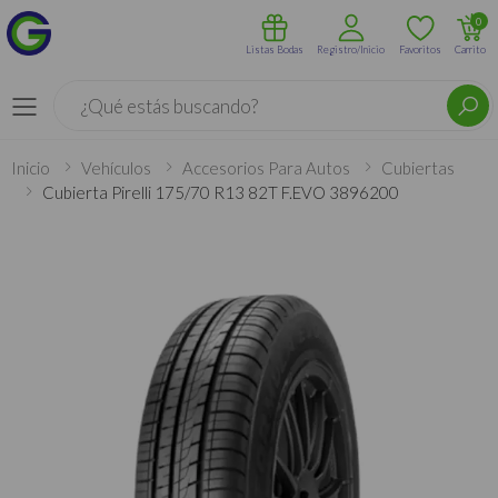
0
Listas Bodas
Registro/Inicio
Favoritos
Carrito
Buscar
Menú
Inicio
Vehículos
Accesorios Para Autos
Cubiertas
Cubierta Pirelli 175/70 R13 82T F.EVO 3896200