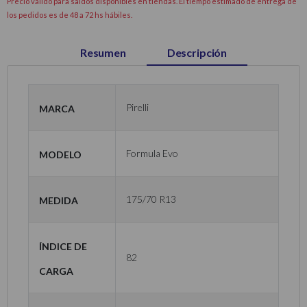
Precio válido para saldos disponibles en tiendas. El tiempo estimado de entrega de
los pedidos es de 48 a 72 hs hábiles.
Resumen
Descripción
Marca
Pirelli
Modelo
Formula Evo
Medida
175/70 R13
Índice de
82
carga