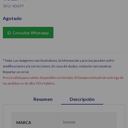
SKU: 40699
Agotado
Consultar Whatsapp
* Nota: Las imágenes son ilustrativas, la información y precios pueden sufrir
modificaciones y/o correcciones. En caso de dudas, contacte con nosotros.
Reportar un error
.
Precio válido para saldos disponibles en tiendas. El tiempo estimado de entrega de
los pedidos es de 48 a 72 hs hábiles.
Resumen
Descripción
Marca
Janome