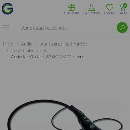
0
Listas Bodas
Registro/Inicio
Favoritos
Carrito
Buscar
Menú
Inicio
Audio
Auriculares Inalámbricos
In Ear Inalámbricos
Auricular Klip KHS-635K C/MIC. Negro