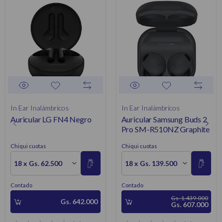
In Ear Inalámbricos
In Ear Inalámbricos
Auricular LG FN4 Negro
Auricular Samsung Buds 2
Pro SM-R510NZ Graphite
Chiqui cuotas
Chiqui cuotas
18 x Gs. 62.500
18 x Gs. 139.500
Contado
Contado
Gs. 1.439.000
Gs. 642.000
Gs. 607.000