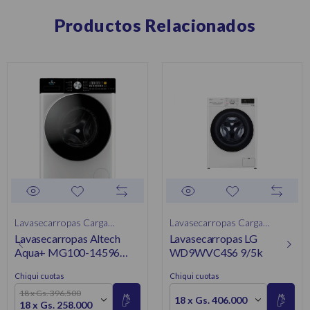
Productos Relacionados
Lavasecarropas Carga
Lavasecarropas Carga
Lavasecarropas Altech
Lavasecarropas LG
Frontal
Frontal
Aqua+ MG100-14596
WD9WVC4S6 9/5k
10/6KG
Chiqui cuotas
Chiqui cuotas
18 x Gs. 396.500
18 x Gs. 406.000
18 x Gs. 258.000