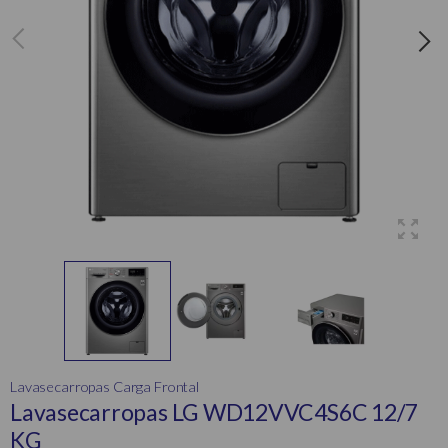
Lavasecarropas Carga Frontal
Lavasecarropas LG WD12VVC4S6C 12/7
KG