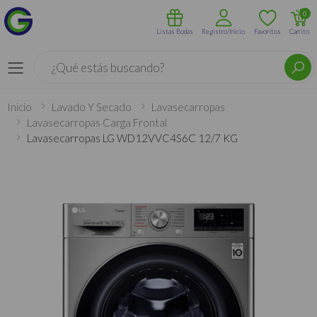
0
Listas Bodas
Registro/Inicio
Favoritos
Carrito
Buscar
Menú
Inicio
Lavado Y Secado
Lavasecarropas
Lavasecarropas Carga Frontal
Lavasecarropas LG WD12VVC4S6C 12/7 KG