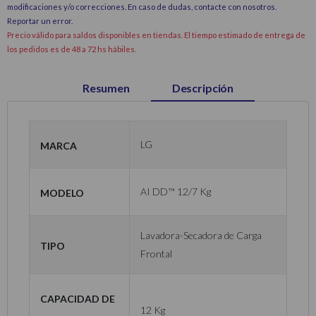
modificaciones y/o correcciones. En caso de dudas, contacte con nosotros.
Reportar un error
.
Precio válido para saldos disponibles en tiendas. El tiempo estimado de entrega de
los pedidos es de 48 a 72 hs hábiles.
Resumen
Descripción
Marca
LG
Modelo
AI DD™ 12/7 Kg
Lavadora-Secadora de Carga
Tipo
Frontal
Capacidad de
12 Kg