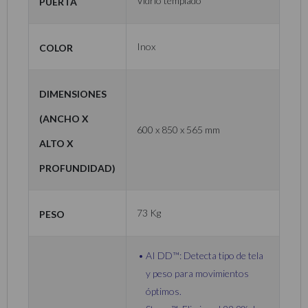
Puerta
Vidrio templado
Color
Inox
Dimensiones
(Ancho x
600 x 850 x 565 mm
Alto x
Profundidad)
Peso
73 Kg
AI DD™: Detecta tipo de tela
y peso para movimientos
óptimos.