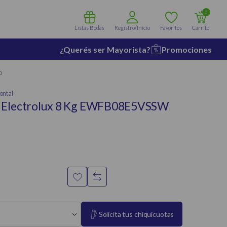
0
Listas Bodas
Registro/Inicio
Favoritos
Carrito
¿Querés ser Mayorista?
Promociones
o
ontal
 Electrolux 8 Kg EWFB08E5VSSW
Solicita tus chiquicuotas