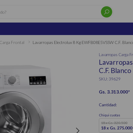
Carga Frontal
Lavarropas Electrolux 8 Kg EWFB08E5VSSW C.F. Blanc
Lavarropas Carga Fr
Lavarropas
C.F. Blanco
SKU: 39629
Gs. 3.313.000
*
Cantidad:
Chiqui cuotas
18 x Gs. 320.500
18 x Gs. 275.000