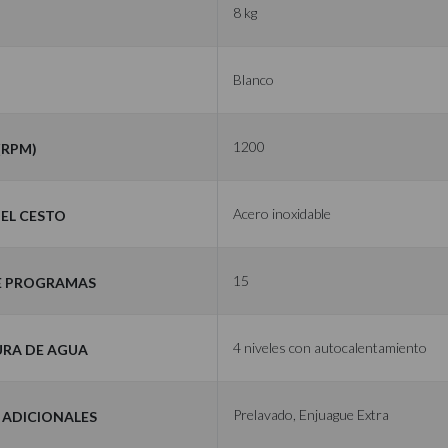
d
8 kg
Blanco
(RPM)
1200
del cesto
Acero inoxidable
e programas
15
ra de agua
4 niveles con autocalentamiento
 adicionales
Prelavado, Enjuague Extra