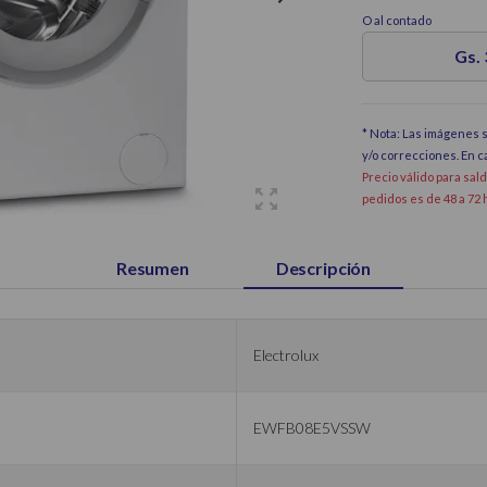
O al contado
Gs.
* Nota: Las imágenes s
y/o correcciones. En 
Precio válido para sal
pedidos es de 48 a 72 
Resumen
Descripción
Electrolux
EWFB08E5VSSW