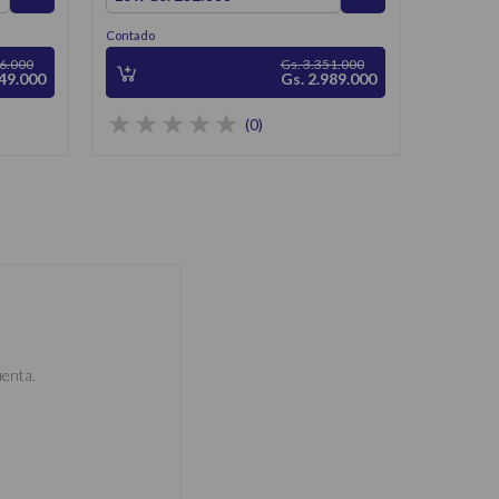
Contado
16.000
Gs. 3.351.000
549.000
Gs. 2.989.000
(0)
uenta.