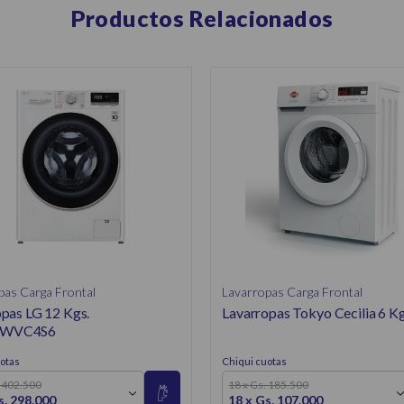
Productos Relacionados
pas Carga Frontal
Lavarropas Carga Frontal
pas LG 12 Kgs.
Lavarropas Tokyo Cecilia 6 Kg
WVC4S6
otas
Chiqui cuotas
. 402.500
18 x Gs. 185.500
s. 298.000
18 x Gs. 107.000