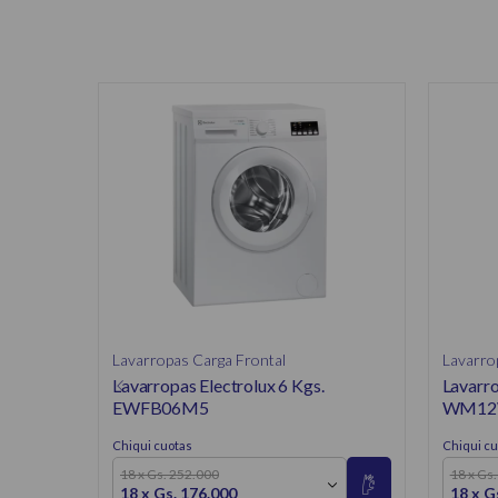
Lavarropas Carga Frontal
Lavarro
Lavarropas Electrolux 6 Kgs.
Lavarro
EWFB06M5
WM12
Chiqui cuotas
Chiqui cu
18 x Gs. 252.000
18 x Gs
18 x Gs. 176.000
18 x G