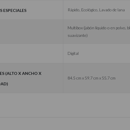
 especiales
Rápido, Ecológico, Lavado de lana
Multibox (jabón líquido o en polvo, 
suavizante)
Digital
es (Alto x Ancho x
84.5 cm x 59.7 cm x 55.7 cm
dad)