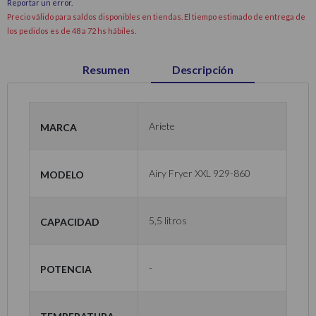
Reportar un error
.
Precio válido para saldos disponibles en tiendas. El tiempo estimado de entrega de
los pedidos es de 48 a 72 hs hábiles.
Resumen
Descripción
Marca
Ariete
Modelo
Airy Fryer XXL 929-860
Capacidad
5,5 litros
Potencia
-
Temperatura