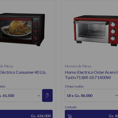
Hornos de Mesa
de Mesa
Horno Electrico Oster Acero 
léctrico Consumer 40 Lts.
Tssttv7118R-057 1400W
Chiqui cuotas
otas
18 x Gs. 86.000
s. 61.500
Contado
Gs. 8
Gs. 636.000