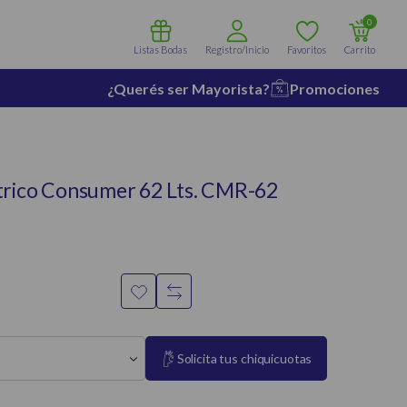
0
Listas Bodas
Registro/Inicio
Favoritos
Carrito
¿Querés ser Mayorista?
Promociones
trico Consumer 62 Lts. CMR-62
Solicita tus chiquicuotas