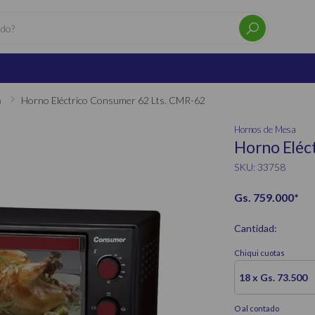
a
Horno Eléctrico Consumer 62 Lts. CMR-62
Hornos de Mesa
Horno Eléc
SKU: 33758
Gs. 759.000
*
Cantidad:
Chiqui cuotas
18 x Gs. 73.500
O al contado