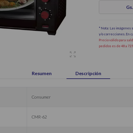
Gs.
* Nota: Las imágenes s
y/o correcciones. En 
Precio válido para sal
pedidos es de 48 a 72 
Resumen
Descripción
Consumer
CMR-62