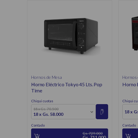
Hornos de Mesa
Hornos 
Horno Eléctrico Tokyo 45 Lts. Pop
Horno E
Time
Chiqui cuotas
Chiqui cu
18 x Gs. 70.500
18 x G
18 x Gs. 58.000
Contado
Contado
Gs. 729.000
Gs. 711.000