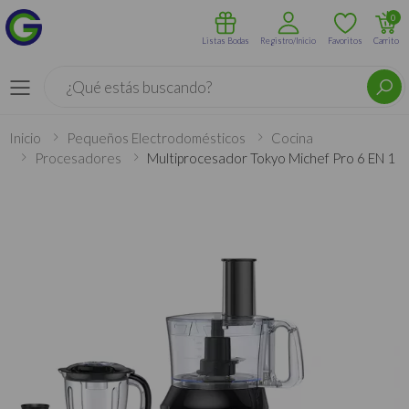
0
Listas Bodas
Registro/Inicio
Favoritos
Carrito
Buscar
Menú
Inicio
Pequeños Electrodomésticos
Cocina
Procesadores
Multiprocesador Tokyo Michef Pro 6 EN 1