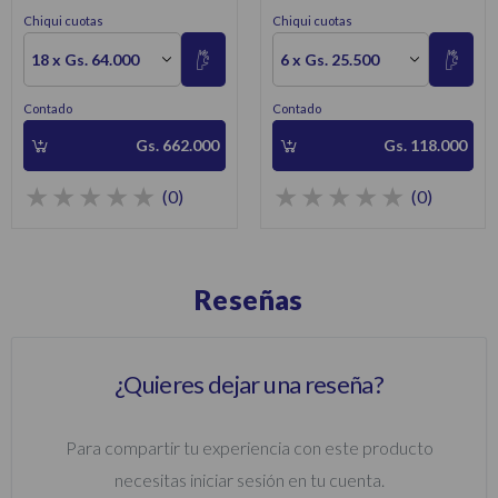
700W
220V – Lámina Inoxidable
Chiqui cuotas
Chiqui cuotas
Negro
18 x Gs. 64.000
6 x Gs. 25.500
Contado
Contado
Gs. 662.000
Gs. 118.000
(0)
(0)
Reseñas
¿Quieres dejar una reseña?
Para compartir tu experiencia con este producto
necesitas iniciar sesión en tu cuenta.