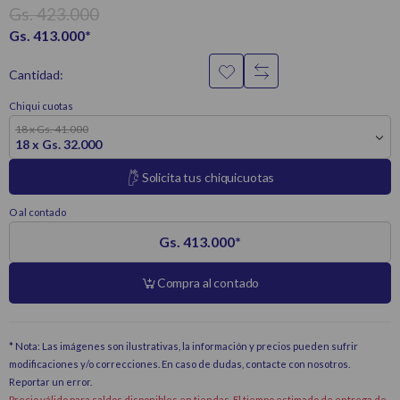
Gs. 423.000
Gs. 413.000
*
Cantidad:
Chiqui cuotas
18 x Gs. 41.000
18 x Gs. 32.000
Solicita tus chiquicuotas
O al contado
Gs. 413.000
*
Compra al contado
* Nota: Las imágenes son ilustrativas, la información y precios pueden sufrir
modificaciones y/o correcciones. En caso de dudas, contacte con nosotros.
Reportar un error
.
Precio válido para saldos disponibles en tiendas. El tiempo estimado de entrega de