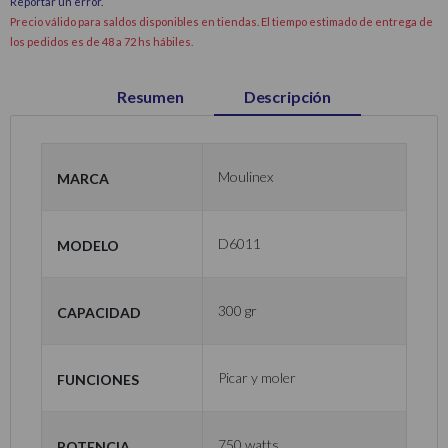
Reportar un error
.
Precio válido para saldos disponibles en tiendas. El tiempo estimado de entrega de
los pedidos es de 48 a 72 hs hábiles.
Resumen
Descripción
Marca
Moulinex
Modelo
D6011
Capacidad
300 gr
Funciones
Picar y moler
Potencia
750 watts