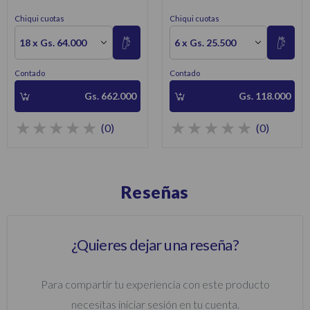
700W
220V – Lámina Inoxidable
Chiqui cuotas
Chiqui cuotas
Negro
18 x Gs. 64.000
6 x Gs. 25.500
Contado
Contado
Gs. 662.000
Gs. 118.000
(0)
(0)
Reseñas
¿Quieres dejar una reseña?
Para compartir tu experiencia con este producto
necesitas iniciar sesión en tu cuenta.