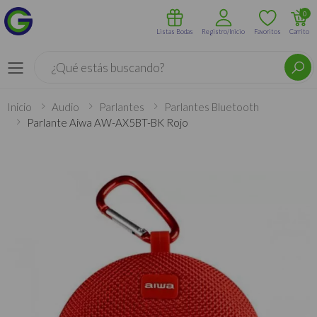
0
Listas Bodas
Registro/Inicio
Favoritos
Carrito
Buscar
Menú
Inicio
Audio
Parlantes
Parlantes Bluetooth
Parlante Aiwa AW-AX5BT-BK Rojo