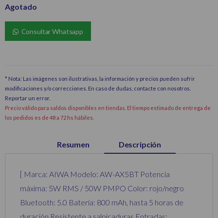
Agotado
Consultar Whatsapp
* Nota: Las imágenes son ilustrativas, la información y precios pueden sufrir
modificaciones y/o correcciones. En caso de dudas, contacte con nosotros.
Reportar un error
.
Precio válido para saldos disponibles en tiendas. El tiempo estimado de entrega de
los pedidos es de 48 a 72 hs hábiles.
Resumen
Descripción
[ Marca: AIWA Modelo: AW-AX5BT Potencia
máxima: 5W RMS / 50W PMPO Color: rojo/negro
Bluetooth: 5.0 Batería: 800 mAh, hasta 5 horas de
duración Resistente a salpicaduras Entradas: