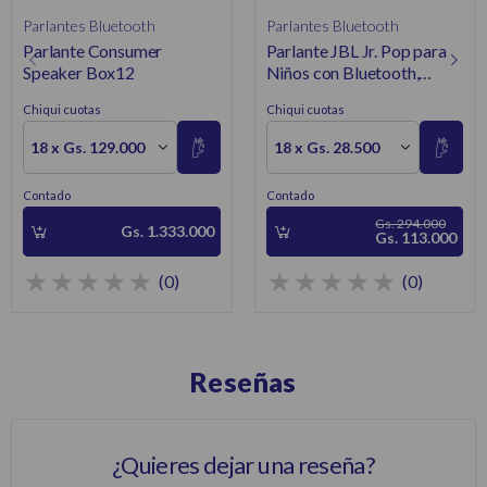
Parlantes Bluetooth
Parlantes Bluetooth
Parlante Consumer
Parlante JBL Jr. Pop para
Speaker Box12
Niños con Bluetooth,
Luces Multicolor y
Chiqui cuotas
Chiqui cuotas
Resistencia IPX7
18 x Gs. 129.000
18 x Gs. 28.500
Contado
Contado
Gs. 294.000
Gs. 1.333.000
Gs. 113.000
(0)
(0)
Reseñas
¿Quieres dejar una reseña?