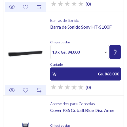
(0)
Barras de Sonido
Barra de Sonido Sony HT-S100F
Chiqui cuotas
18 x Gs. 84.000
Contado
Gs. 868.000
(0)
Accesorios para Consolas
Cover PS5 Cobalt Blue Disc Amer
Chiqui cuotas