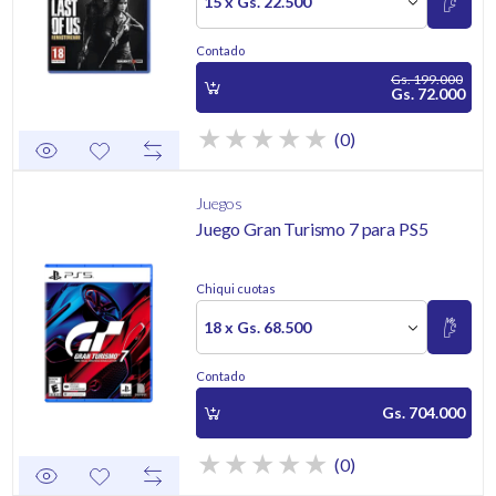
15 x Gs. 22.500
Contado
Gs. 199.000
Gs. 72.000
(0)
Juegos
Juego Gran Turismo 7 para PS5
Chiqui cuotas
18 x Gs. 68.500
Contado
Gs. 704.000
(0)