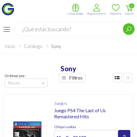
0
Listas Bodas
Registro/Inicio
Favoritos
Carrito
Buscar
Menú
Inicio
Catálogo
Sony
Sony
Ordenar por:
Filtros
Juegos
Juego PS4 The Last of Us
Remastered Hits
Chiqui cuotas