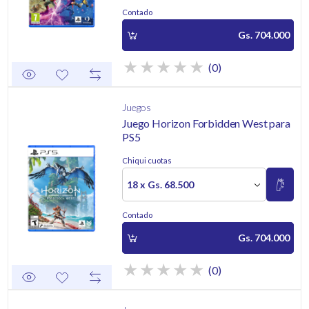
Contado
Gs. 704.000
(0)
Juegos
Juego Horizon Forbidden West para
PS5
Chiqui cuotas
18 x Gs. 68.500
Contado
Gs. 704.000
(0)