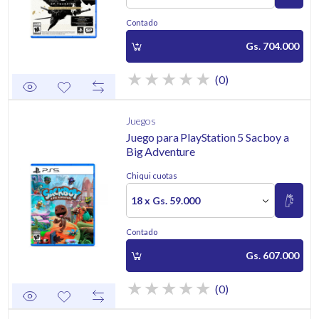
Contado
Gs. 704.000
(0)
Juegos
Juego para PlayStation 5 Sacboy a
Big Adventure
Chiqui cuotas
18 x Gs. 59.000
Contado
Gs. 607.000
(0)