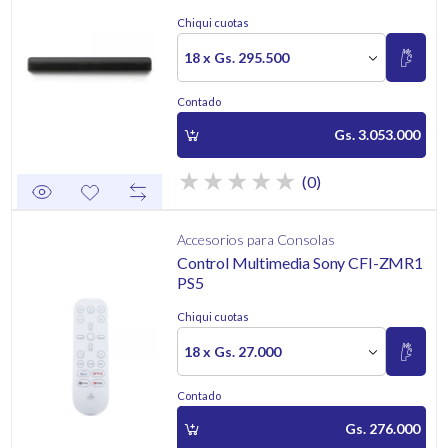
Chiqui cuotas
18 x Gs. 295.500
Contado
Gs. 3.053.000
(0)
Accesorios para Consolas
Control Multimedia Sony CFI-ZMR1
PS5
Chiqui cuotas
18 x Gs. 27.000
Contado
Gs. 276.000