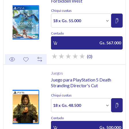
Forbidden West
Chiqui cuotas
18 x Gs. 55.000
Contado
Gs. 567.000
(0)
Juegos
Juego para PlayStation 5 Death
Stranding Director's Cut
Chiqui cuotas
18 x Gs. 48.500
Contado
Gs. 500.000