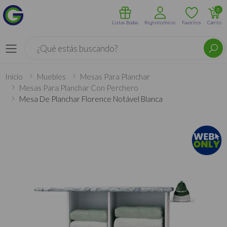
0
Listas Bodas
Registro/Inicio
Favoritos
Carrito
Buscar
Menú
Inicio
Muebles
Mesas Para Planchar
Mesas Para Planchar Con Perchero
Mesa De Planchar Florence Notável Blanca