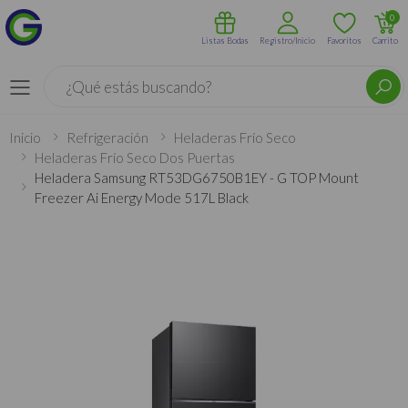
0
Listas Bodas
Registro/Inicio
Favoritos
Carrito
Buscar
Menú
Inicio
Refrigeración
Heladeras Frío Seco
Heladeras Frío Seco Dos Puertas
Heladera Samsung RT53DG6750B1EY - G TOP Mount
Freezer Ai Energy Mode 517L Black