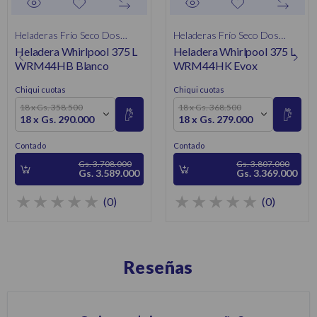
Heladeras Frío Seco Dos
Heladeras Frío Seco Dos
Heladera Whirlpool 375 L
Heladera Whirlpool 375 L
Puertas
Puertas
WRM44HB Blanco
WRM44HK Evox
Chiqui cuotas
Chiqui cuotas
18 x Gs. 358.500
18 x Gs. 368.500
18 x Gs. 290.000
18 x Gs. 279.000
Contado
Contado
Gs. 3.708.000
Gs. 3.807.000
Gs. 3.589.000
Gs. 3.369.000
(0)
(0)
Reseñas