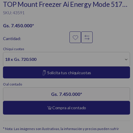
TOP Mount Freezer Ai Energy Mode 517L
Black
SKU: 43591
Gs. 7.450.000
*
Cantidad:
Chiqui cuotas
18 x Gs. 720.500
Solicita tus chiquicuotas
O al contado
Gs. 7.450.000
*
Compra al contado
* Nota: Las imágenes son ilustrativas, la información y precios pueden sufrir