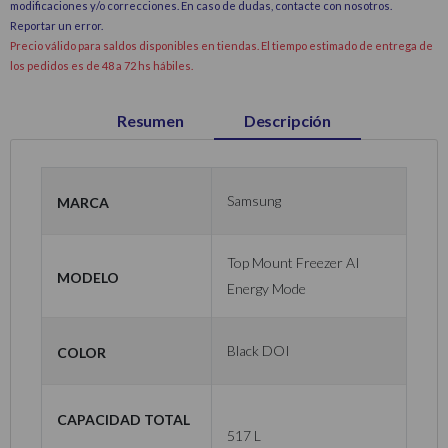
modificaciones y/o correcciones. En caso de dudas, contacte con nosotros.
Reportar un error
.
Precio válido para saldos disponibles en tiendas. El tiempo estimado de entrega de
los pedidos es de 48 a 72 hs hábiles.
Resumen
Descripción
Marca
Samsung
Top Mount Freezer AI
Modelo
Energy Mode
Color
Black DOI
Capacidad total
517 L