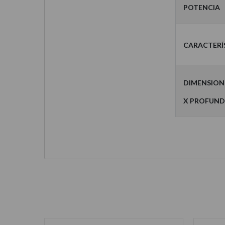
Potencia
Caracterí
Dimension
x Profund