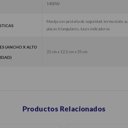
1400W
Manija con pestaña de seguridad, termostato a
sticas
placas triangulares, luces indicadoras
es (Ancho x Alto
31 cm x 12,5 cm x 35 cm
idad)
Productos Relacionados