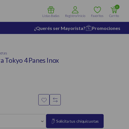
0
Listas Bodas
Registro/Inicio
Favoritos
Carrito
¿Querés ser Mayorista?
Promociones
leras
a Tokyo 4 Panes Inox
Solicita tus chiquicuotas