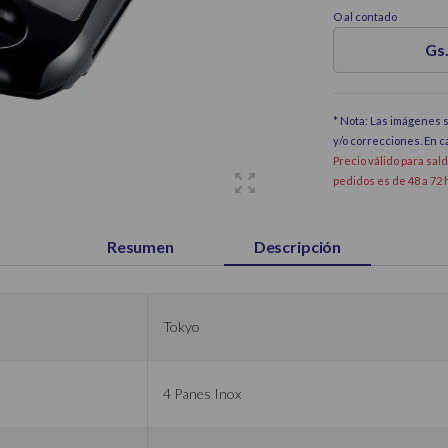
O al contado
Gs.
* Nota: Las imágenes s
y/o correcciones. En 
Precio válido para sal
pedidos es de 48 a 72 
Resumen
Descripción
Tokyo
4 Panes Inox