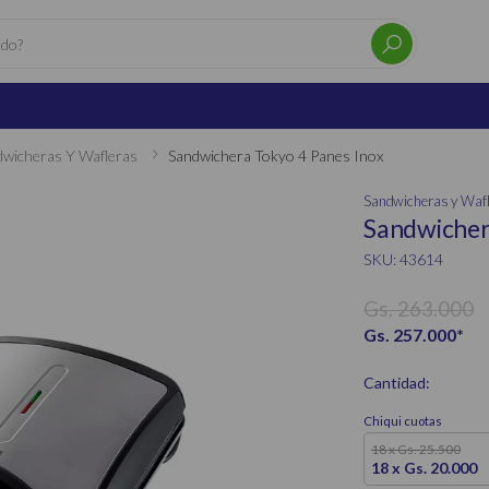
dwicheras Y Wafleras
Sandwichera Tokyo 4 Panes Inox
Sandwicheras y Waf
Sandwicher
SKU: 43614
Gs. 263.000
Gs. 257.000
*
Cantidad:
Chiqui cuotas
18 x Gs. 25.500
18 x Gs. 20.000