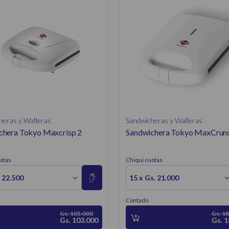
heras y Wafleras
Sandwicheras y Wafleras
chera Tokyo Maxcrisp 2
Sandwichera Tokyo MaxCrun
otas
Chiqui cuotas
. 22.500
15 x Gs. 21.000
Contado
Gs. 105.000
Gs. 1
Gs. 103.000
Gs. 1