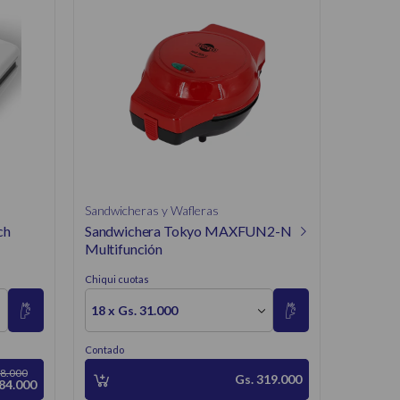
Sandwich
Sandwic
Chiqui cuo
18 x Gs. 
18 x Gs
Contado
Sandwicheras y Wafleras
ch
Sandwichera Tokyo MAXFUN2-N
Multifunción
Chiqui cuotas
18 x Gs. 31.000
Contado
88.000
Gs. 319.000
84.000