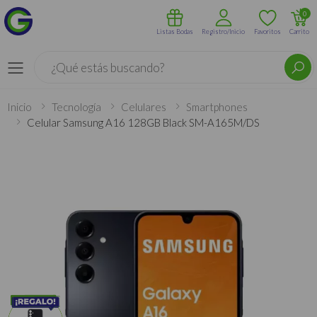
0
Listas Bodas
Registro/Inicio
Favoritos
Carrito
Buscar
Menú
Inicio
Tecnología
Celulares
Smartphones
Celular Samsung A16 128GB Black SM-A165M/DS