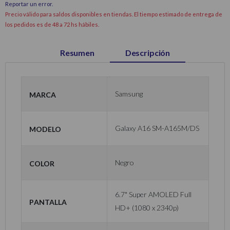
Reportar un error
.
Precio válido para saldos disponibles en tiendas. El tiempo estimado de entrega de
los pedidos es de 48 a 72 hs hábiles.
Resumen
Descripción
Marca
Samsung
Modelo
Galaxy A16 SM-A165M/DS
Color
Negro
6.7" Super AMOLED Full
Pantalla
HD+ (1080 x 2340p)