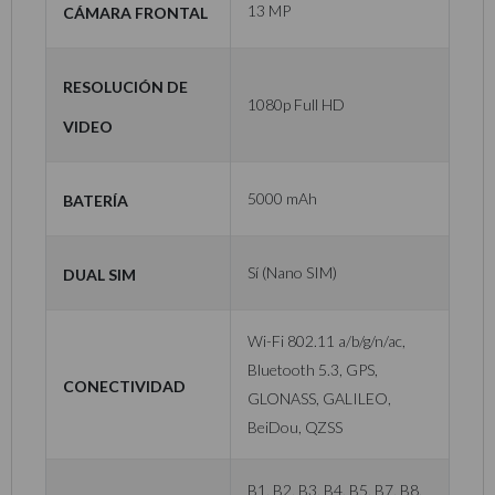
Cámara Frontal
13 MP
Resolución de
1080p Full HD
Video
Batería
5000 mAh
Dual SIM
Sí (Nano SIM)
Wi-Fi 802.11 a/b/g/n/ac,
Bluetooth 5.3, GPS,
Conectividad
GLONASS, GALILEO,
BeiDou, QZSS
B1, B2, B3, B4, B5, B7, B8,