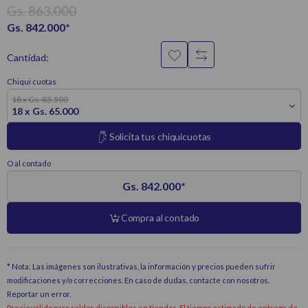
Gs. 863.000
Gs. 842.000
*
Cantidad:
Chiqui cuotas
18 x Gs. 83.500
18 x Gs. 65.000
Solicita tus chiquicuotas
O al contado
Gs. 842.000
*
Compra al contado
* Nota: Las imágenes son ilustrativas, la información y precios pueden sufrir
modificaciones y/o correcciones. En caso de dudas, contacte con nosotros.
Reportar un error
.
Precio válido para saldos disponibles en tiendas. El tiempo estimado de entrega de