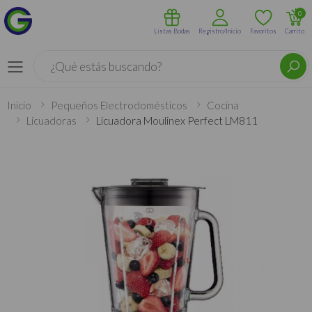
0
Listas Bodas
Registro/Inicio
Favoritos
Carrito
Buscar
Menú
Inicio
Pequeños Electrodomésticos
Cocina
Licuadoras
Licuadora Moulinex Perfect LM811