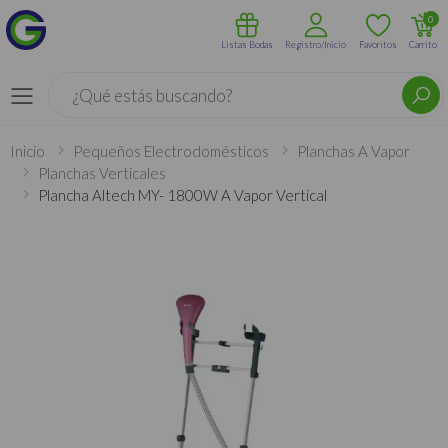
0
Listas Bodas
Registro/Inicio
Favoritos
Carrito
Buscar
Menú
Inicio
Pequeños Electrodomésticos
Planchas A Vapor
Planchas Verticales
Plancha Altech MY- 1800W A Vapor Vertical