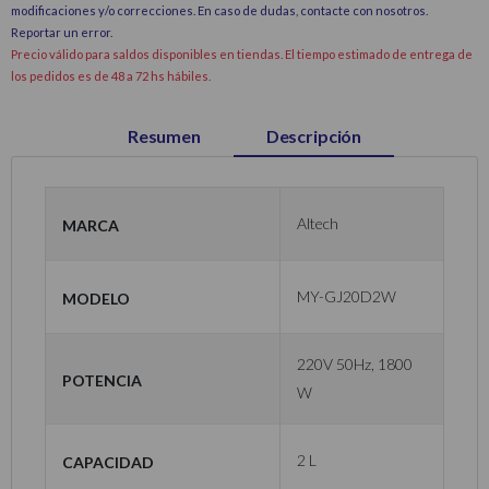
modificaciones y/o correcciones. En caso de dudas, contacte con nosotros.
Reportar un error
.
Precio válido para saldos disponibles en tiendas. El tiempo estimado de entrega de
los pedidos es de 48 a 72 hs hábiles.
Resumen
Descripción
Marca
Altech
Modelo
MY-GJ20D2W
220V 50Hz, 1800
Potencia
W
Capacidad
2 L