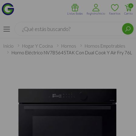
0
Listas Bodas
Registro/Inicio
Favoritos
Carrito
Buscar
Menú
Inicio
Hogar Y Cocina
Hornos
Hornos Empotrables
Horno Eléctrico NV7B5645TAK Con Dual Cook Y Air Fry 76L