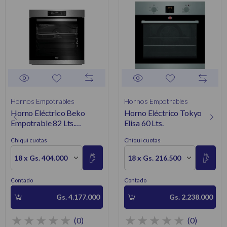
Hornos Empotrables
Hornos Empotrables
Horno Eléctrico Beko
Horno Eléctrico Tokyo
Empotrable 82 Lts.
Elisa 60 Lts.
BIR32400XMS
Chiqui cuotas
Chiqui cuotas
18 x Gs. 404.000
18 x Gs. 216.500
Contado
Contado
Gs. 4.177.000
Gs. 2.238.000
(0)
(0)