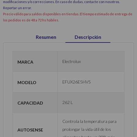
modificaciones y/o correcciones. En caso de dudas, contacte con nosotros.
Reportar un error
.
Precio válido para saldos disponibles en tiendas. El tiempo estimado de entrega de
los pedidos es de 48 a 72 hs hábiles.
Resumen
Descripción
Marca
Electrolux
Modelo
EFUX26E5HVS
Capacidad
262 L
Controla la temperatura para
AutoSense
prolongar la vida útil de los