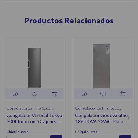
Productos Relacionados
Congeladores Frío Seco
Congeladores Frío Seco
Congelador Vertical Tokyo
Congelador Goodweather
Verticales
Verticales
300L Inox con 5 Cajones y
186 L GW-23WC Plata
3 Estantes
Vertical
Chiqui cuotas
Chiqui cuotas