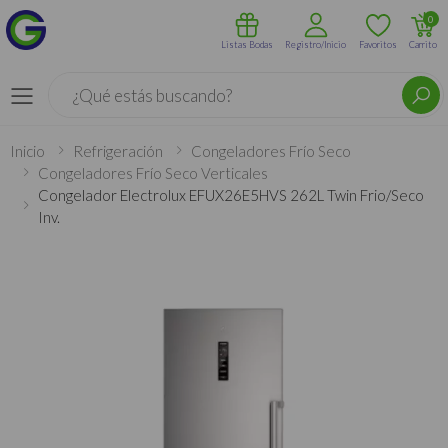
0
Listas Bodas
Registro/Inicio
Favoritos
Carrito
Buscar
Menú
Inicio
Refrigeración
Congeladores Frío Seco
Congeladores Frío Seco Verticales
Congelador Electrolux EFUX26E5HVS 262L Twin Frio/Seco
Inv.