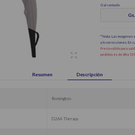
O al contado
Gs.
* Nota: Las imágenes s
y/o correcciones. En 
Precio válido para sal
pedidos es de 48 a 72 
Resumen
Descripción
Remington
D26A Therapy