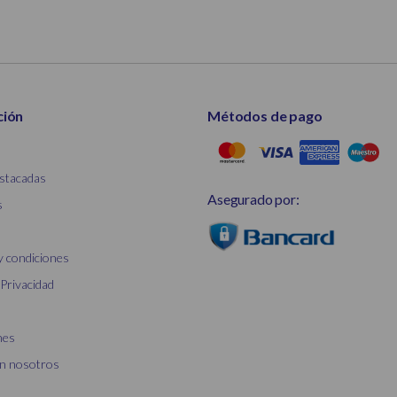
ción
Métodos de pago
stacadas
Asegurado por:
s
y condiciones
 Privacidad
nes
on nosotros