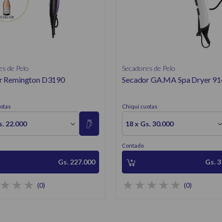
es de Pelo
Secadores de Pelo
r Remington D3190
Secador GA.MA Spa Dryer 9
otas
Chiqui cuotas
s. 22.000
18 x Gs. 30.000
Contado
Gs. 227.000
Gs. 3
(0)
(0)