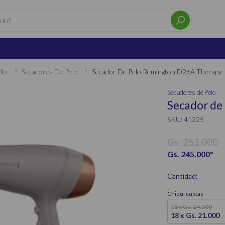
llo
Secadores De Pelo
Secador De Pelo Remington D26A Therapy
Secadores de Pelo
Secador de
SKU: 41225
Gs. 251.000
Gs. 245.000
*
Cantidad:
Chiqui cuotas
18 x Gs. 24.500
18 x Gs. 21.000