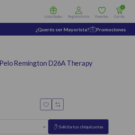
0
Listas Bodas
Registro/Inicio
Favoritos
Carrito
¿Querés ser Mayorista?
Promociones
 Pelo Remington D26A Therapy
Solicita tus chiquicuotas