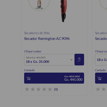
Secadores de Pelo
Secador
Secador Remington AC9096
Secado
Chiqui cuotas
Chiqui cu
18 x Gs. 44.000
18 x G
18 x Gs. 35.000
Contado
Contado
Gs. 455.000
Gs. 445.000
(0)