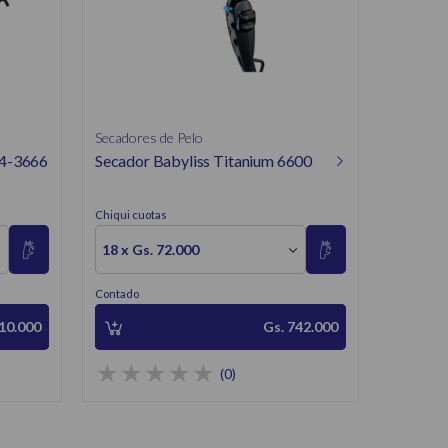
Chiqui cuo
18 x Gs
Contado
Secadores de Pelo
14-3666
Secador Babyliss Titanium 6600
Chiqui cuotas
18 x Gs. 72.000
Contado
10.000
Gs. 742.000
(0)