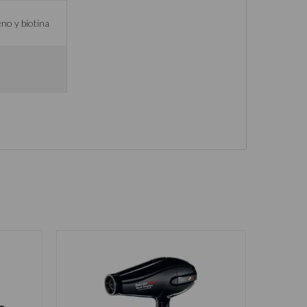
no y biotina
Secadore
Secador 
933-74