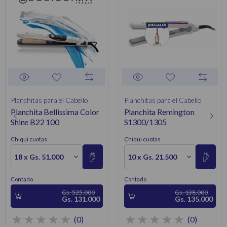
Planchitas para el Cabello
Planchitas para el Cabello
Planchita Bellissima Color
Planchita Remington
Shine B22 100
S1300/1305
Chiqui cuotas
Chiqui cuotas
18 x Gs. 51.000
10 x Gs. 21.500
Contado
Contado
Gs. 525.000
Gs. 138.000
Gs. 131.000
Gs. 135.000
(0)
(0)