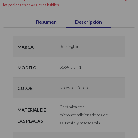
los pedidos es de 48 a 72 hs hábiles.
Resumen
Descripción
Marca
Remington
Modelo
S16A 3 en 1
Color
No especificado
Cerámica con
Material de
microacondicionadores de
las Placas
aguacate y macadamia