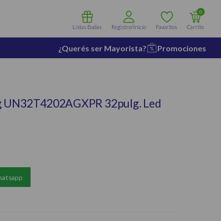
0
Listas Bodas
Registro/Inicio
Favoritos
Carrito
¿Querés ser Mayorista?
Promociones
g UN32T4202AGXPR 32pulg. Led
hatsapp