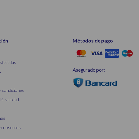
ción
Métodos de pago
stacadas
Asegurado por:
s
y condiciones
 Privacidad
nes
on nosotros