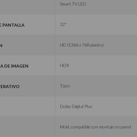
Smart TV LED
 pantalla
32"
n
HD (1366 x 768 píxeles)
a de imagen
HDR
perativo
Tizen
Dolby Digital Plus
Mold, compatible con montaje en pared