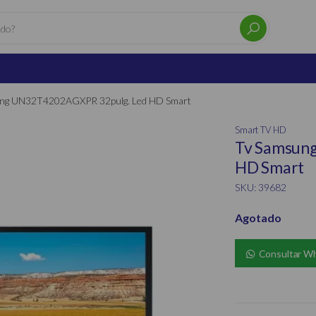
ng UN32T4202AGXPR 32pulg. Led HD Smart
Smart TV HD
Tv Samsun
HD Smart
SKU: 39682
Agotado
Consultar W