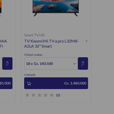
Chiqui cuo
18 x Gs
Contado
Smart TV HD
IDAA
TV Xiaomi Mi TV a pro L32M8-
Fi
A2LA 32" Smart
Chiqui cuotas
18 x Gs. 143.500
Contado
385.000
Gs. 1.480.000
(0)