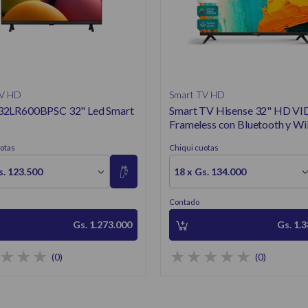
TV HD
Smart TV HD
32LR600BPSC 32" Led Smart
Smart TV Hisense 32" HD V
Frameless con Bluetooth y Wi
otas
Chiqui cuotas
s. 123.500
18 x Gs. 134.000
Contado
Gs. 1.273.000
Gs. 1.
(0)
(0)