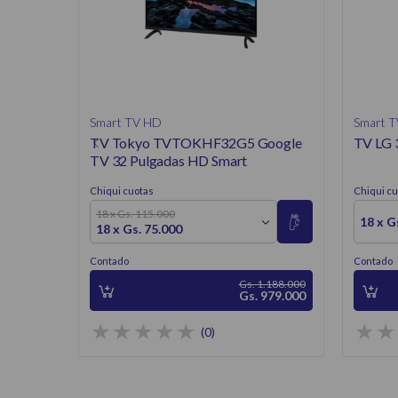
Smart TV HD
Smart 
TV Tokyo TVTOKHF32G5 Google
TV LG 
TV 32 Pulgadas HD Smart
Chiqui cuotas
Chiqui cu
18 x Gs. 115.000
18 x G
18 x Gs. 75.000
Contado
Contado
Gs. 1.188.000
Gs. 979.000
(0)