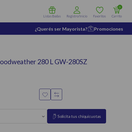
0
Listas Bodas
Registro/Inicio
Favoritos
Carrito
¿Querés ser Mayorista?
Promociones
Goodweather 280 L GW-280SZ
Solicita tus chiquicuotas