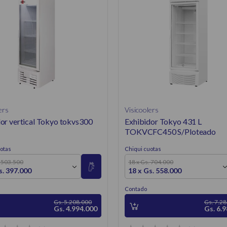
ers
Visicoolers
or vertical Tokyo tokvs300
Exhibidor Tokyo 431 L
TOKVCFC450 S/Ploteado
otas
Chiqui cuotas
. 503.500
18 x Gs. 704.000
s. 397.000
18 x Gs. 558.000
Contado
Gs. 5.208.000
Gs. 7.2
Gs. 4.994.000
Gs. 6.