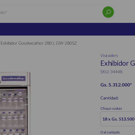
Exhibidor Goodweather 280 L GW-280SZ
Visicoolers
Exhibidor 
SKU: 34448
Gs. 5.312.000
*
Cantidad:
Chiqui cuotas
18 x Gs. 513.500
O al contado