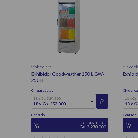
Visicoolers
Visicool
Exhibidor Goodweather 250 L GW-
Exhibid
250EF
Chiqui cuotas
Chiqui cu
18 x Gs. 329.500
18 x Gs
18 x Gs. 253.000
18 x G
Contado
Contado
Gs. 3.406.000
Gs. 3.270.000