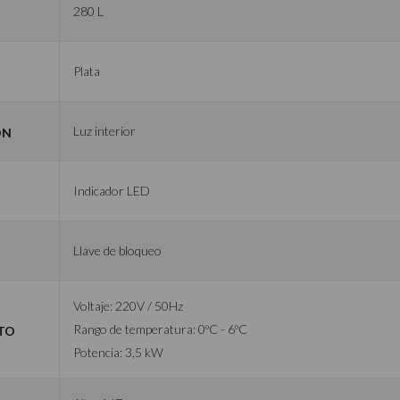
d
280 L
Plata
ón
Luz interior
Indicador LED
Llave de bloqueo
Voltaje: 220V / 50Hz
to
Rango de temperatura: 0ºC - 6ºC
Potencia: 3,5 kW