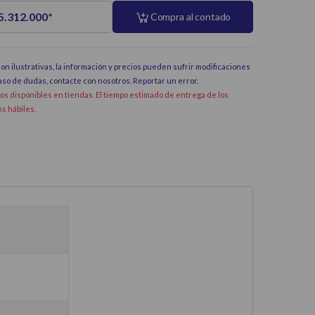
 5.312.000
*
Compra al contado
on ilustrativas, la información y precios pueden sufrir modificaciones
caso de dudas, contacte con nosotros.
Reportar un error
.
dos disponibles en tiendas. El tiempo estimado de entrega de los
hs hábiles.