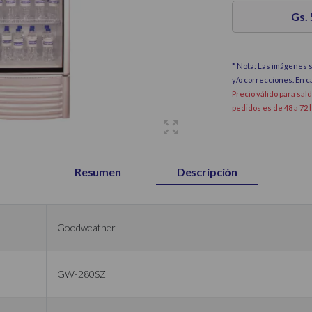
Gs.
* Nota: Las imágenes s
y/o correcciones. En 
Precio válido para sal
pedidos es de 48 a 72 
Resumen
Descripción
Goodweather
GW-280SZ