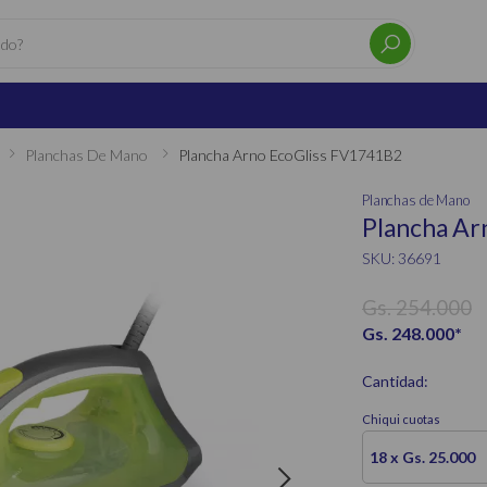
Planchas De Mano
Plancha Arno EcoGliss FV1741B2
Planchas de Mano
Plancha Ar
SKU: 36691
Gs. 254.000
Gs. 248.000
*
Cantidad:
Chiqui cuotas
18 x Gs. 25.000