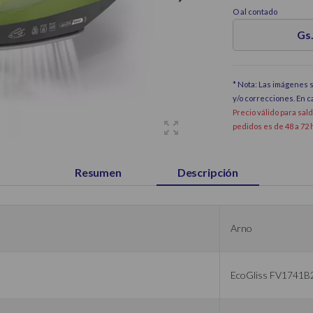
O al contado
Gs.
* Nota: Las imágenes s
y/o correcciones. En 
Precio válido para sal
pedidos es de 48 a 72 
Resumen
Descripción
Arno
EcoGliss FV1741B