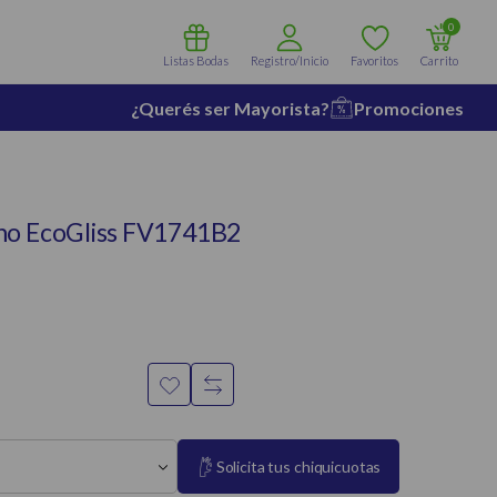
0
Listas Bodas
Registro/Inicio
Favoritos
Carrito
¿Querés ser Mayorista?
Promociones
no EcoGliss FV1741B2
Solicita tus chiquicuotas