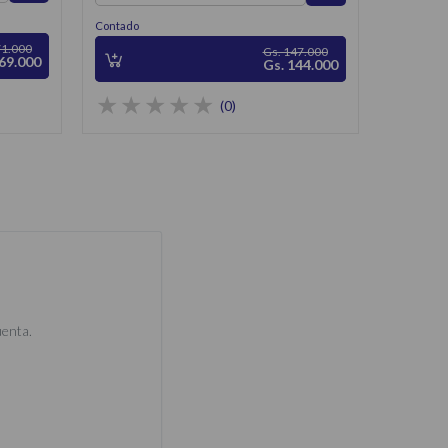
Contado
71.000
Gs. 147.000
 69.000
Gs. 144.000
(0)
uenta.