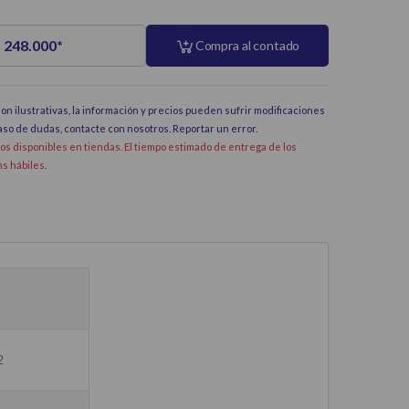
 248.000
*
Compra al contado
on ilustrativas, la información y precios pueden sufrir modificaciones
caso de dudas, contacte con nosotros.
Reportar un error
.
dos disponibles en tiendas. El tiempo estimado de entrega de los
hs hábiles.
2