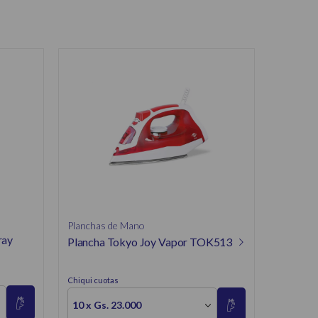
Planchas
Plancha
Inalámb
Chiqui cuo
18 x Gs. 
18 x Gs
Contado
Planchas de Mano
ray
Plancha Tokyo Joy Vapor TOK513
Chiqui cuotas
10 x Gs. 23.000