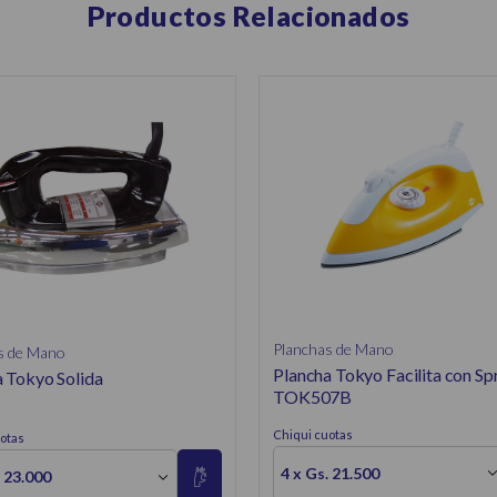
Productos Relacionados
Planchas de Mano
s de Mano
Plancha Tokyo Facilita con Sp
 Tokyo Solida
TOK507B
Chiqui cuotas
otas
4 x Gs. 21.500
. 23.000