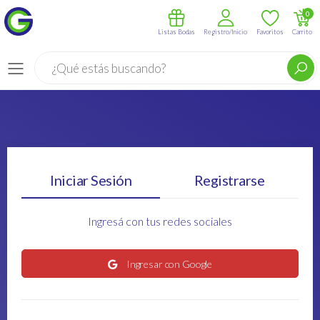
0
Listas Bodas
Registro/Inicio
Favoritos
Carrito
Buscar
Menú
Iniciar Sesión
Registrarse
Ingresá con tus redes sociales
Ingresar con Google