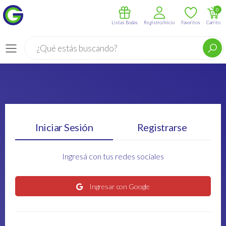
0
Listas Bodas
Registro/Inicio
Favoritos
Carrito
Buscar
Menú
Iniciar Sesión
Registrarse
Ingresá con tus redes sociales
Ingresar con Google