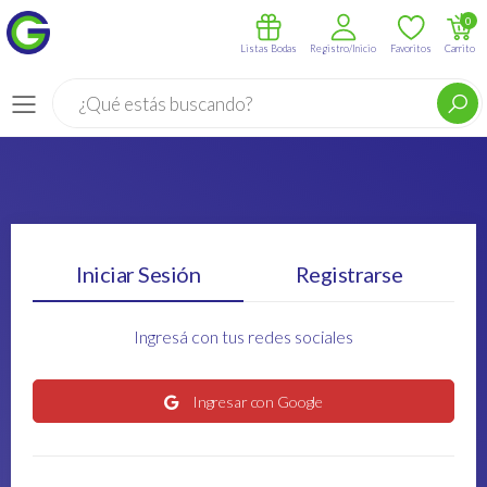
0
Listas Bodas
Registro/Inicio
Favoritos
Carrito
Buscar
Menú
Iniciar Sesión
Registrarse
Ingresá con tus redes sociales
Ingresar con Google