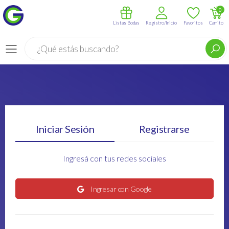
0
Listas Bodas
Registro/Inicio
Favoritos
Carrito
Buscar
Menú
Iniciar Sesión
Registrarse
Ingresá con tus redes sociales
Ingresar con Google