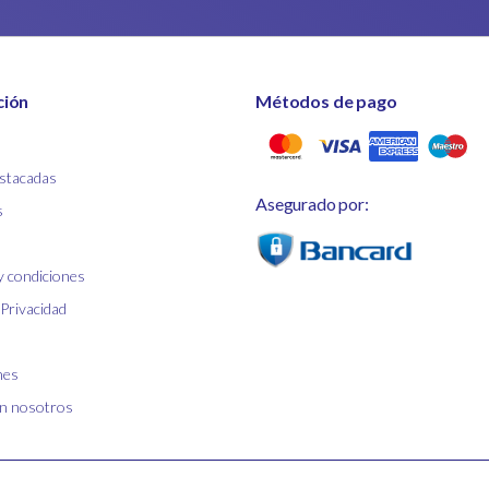
ción
Métodos de pago
stacadas
Asegurado por:
s
y condiciones
 Privacidad
nes
on nosotros