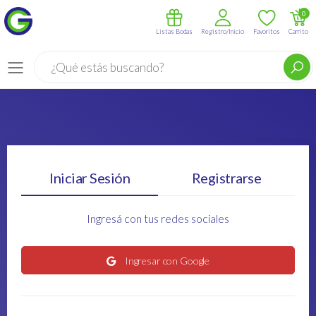
0
Listas Bodas
Registro/Inicio
Favoritos
Carrito
Buscar
Menú
Iniciar Sesión
Registrarse
Ingresá con tus redes sociales
Ingresar con Google