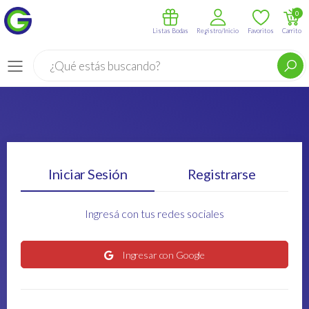
0
Listas Bodas
Registro/Inicio
Favoritos
Carrito
Buscar
Menú
Iniciar Sesión
Registrarse
Ingresá con tus redes sociales
Ingresar con Google