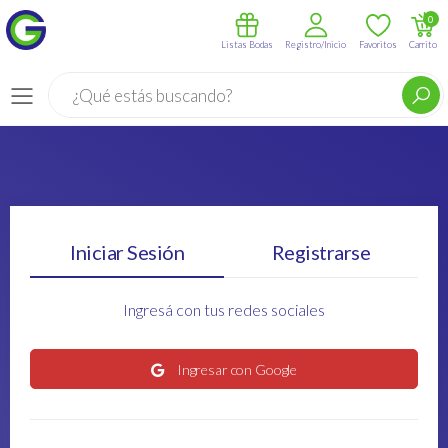
0
Listas Bodas
Registro/Inicio
Favoritos
Carrito
Buscar
Menú
Iniciar Sesión
Registrarse
Ingresá con tus redes sociales
Ingresar con Google