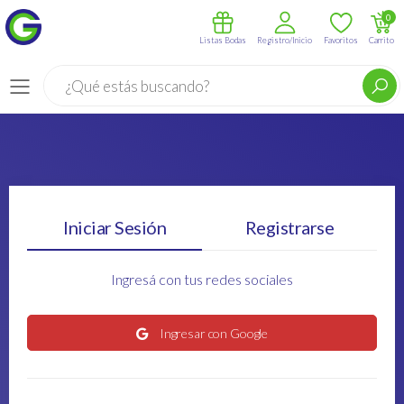
0
Listas Bodas
Registro/Inicio
Favoritos
Carrito
Buscar
Menú
Iniciar Sesión
Registrarse
Ingresá con tus redes sociales
Ingresar con Google