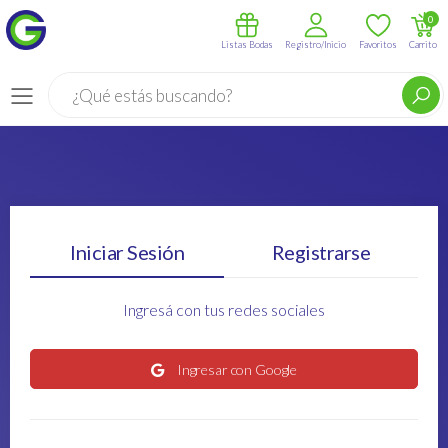
0
Listas Bodas
Registro/Inicio
Favoritos
Carrito
Buscar
Menú
Iniciar Sesión
Registrarse
Ingresá con tus redes sociales
Ingresar con Google